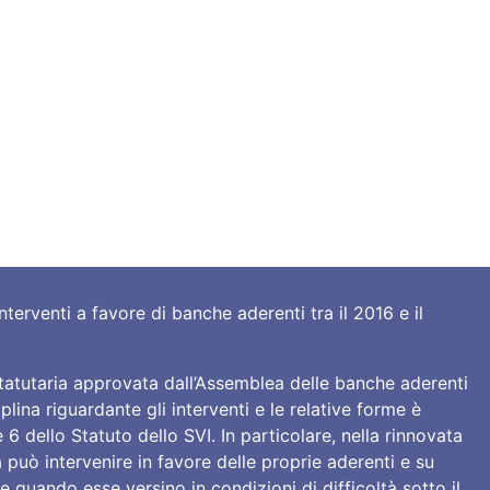
English
AREA RISERVATA
terventi a favore di banche aderenti tra il 2016 e il
tatutaria approvata dall’Assemblea delle banche aderenti
iplina riguardante gli interventi e le relative forme è
e 6 dello Statuto dello SVI. In particolare, nella rinnovata
può intervenire in favore delle proprie aderenti e su
e quando esse versino in condizioni di difficoltà sotto il