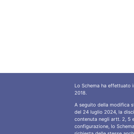
NORMATIVE
PUBBLICAZIONI
CORPORATE
SVI
MEDIA
Lo Schema ha effettuato in
2018.
A seguito della modifica s
del 24 luglio 2024, la disc
contenuta negli artt. 2, 5 
configurazione, lo Schema 
richiesta delle stesse anch